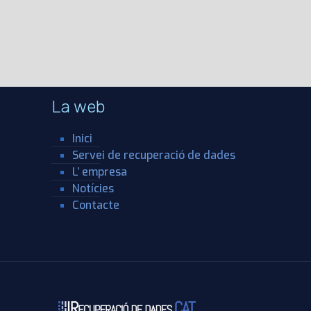
La web
Inici
Servei de recuperació de dades
L’ empresa
Notícies
Contacte