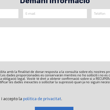
Demani informació
lita amb la finalitat de donar resposta a la consulta sobre els nostres pr
. Les dades proporcionades es conservaràn mentres no ho sol·liciti i no es c
na obligació legal. Vostè té dret a obtenir confirmació sobre si a RECUP
ificar les dades inexactes o sol·licitar la supressió quan ja no siguin necess
 i accepto la
política de privacitat
.