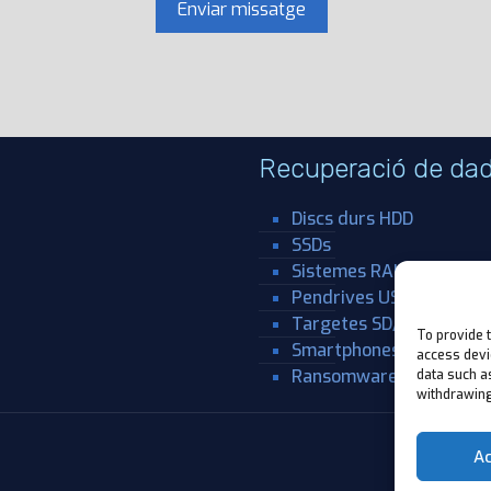
Recuperació de da
Discs durs HDD
SSDs
Sistemes RAID
Pendrives USB
Targetes SD/Mini SD/Mi
To provide 
Smartphones i tablets
access devi
Ransomware
data such as
withdrawing
A