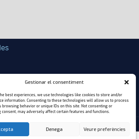
des
Gestionar el consentiment
cro SD
the best experiences, we use technologies like cookies to store and/or
ce information. Consenting to these technologies will allow us to process
 browsing behavior or unique IDs on this site. Not consenting or
 consent, may adversely affect certain features and functions.
Baró de Maials, 11 baixos, LLEIDA
ccepta
Denega
Veure preferències
Tel.
(+34) 973 044 366
|
info@recuperaciodedades.cat