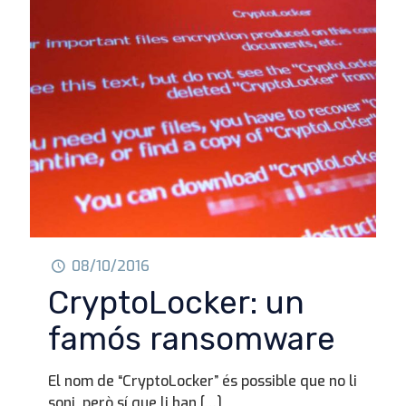
08/10/2016
CryptoLocker: un
famós ransomware
El nom de “CryptoLocker” és possible que no li
soni, però sí que li han
[…]