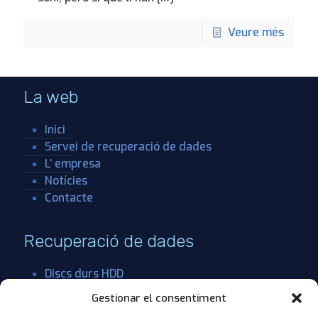
Veure més
La web
Inici
Servei de recuperació de dades
L’ empresa
Notícies
Contacte
Recuperació de dades
Discs durs HDD
SSDs
Gestionar el consentiment
Sistemes RAID